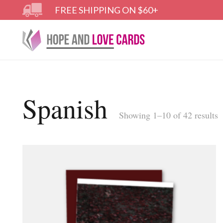
FREE SHIPPING ON $60+
Spanish
Showing 1–10 of 42 results