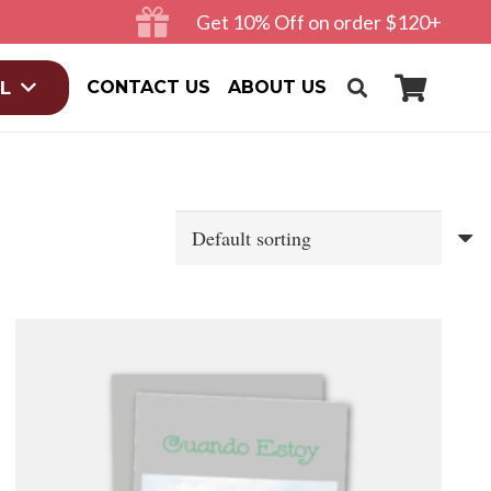
Get 10% Off on order $120+
CONTACT US
ABOUT US
L