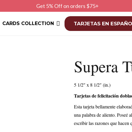
Get 5% Off on orders $75+
CARDS COLLECTION
TARJETAS EN ESPAÑO
Supera T
5 1/2″ x 8 1/2″ (in.)
Tarjetas de felicitación dobl
Esta tarjeta bellamente elaborad
una palabra de aliento. Poseé a
escribir las razones que hacen q