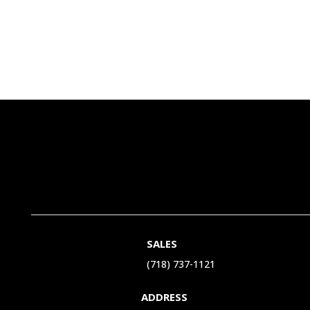
SALES
(718) 737-1121‬
ADDRESS